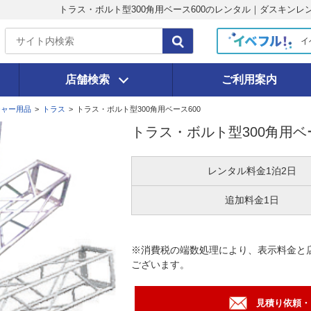
トラス・ボルト型300角用ベース600のレンタル｜ダスキンレ
イ
店舗検索
ご利用案内
チャー用品
>
トラス
>
トラス・ボルト型300角用ベース600
トラス・ボルト型300角用ベー
レンタル料金
1泊2日
追加料金
1日
※消費税の端数処理により、表示料金と
ございます。