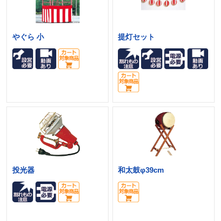
やぐら 小
提灯セット
投光器
和太鼓φ39cm