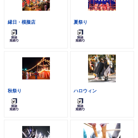
縁日・模擬店
夏祭り
秋祭り
ハロウィン