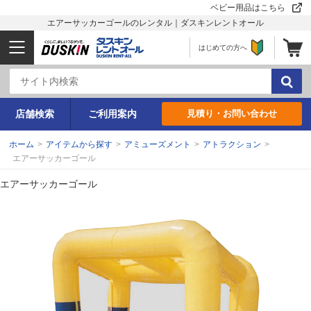
ベビー用品はこちら
エアーサッカーゴールのレンタル｜ダスキンレントオール
はじめての方へ
店舗検索
ご利用案内
見積り・お問い合わせ
ホーム
>
アイテムから探す
>
アミューズメント
>
アトラクション
>
エアーサッカーゴール
エアーサッカーゴール