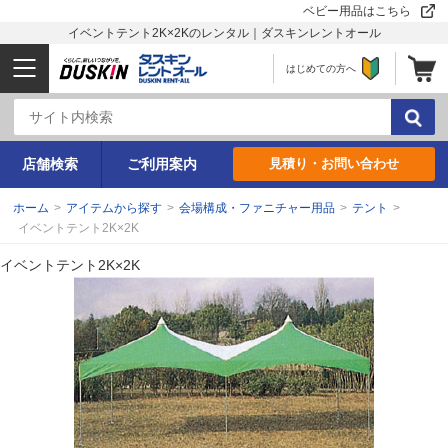
ベビー用品はこちら
イベントテント2K×2Kのレンタル｜ダスキンレントオール
はじめての方へ
店舗検索
ご利用案内
見積り・お問い合わせ
ホーム
>
アイテムから探す
>
会場構成・ファニチャー用品
>
テント
>
イベントテント2K×2K
イベントテント2K×2K