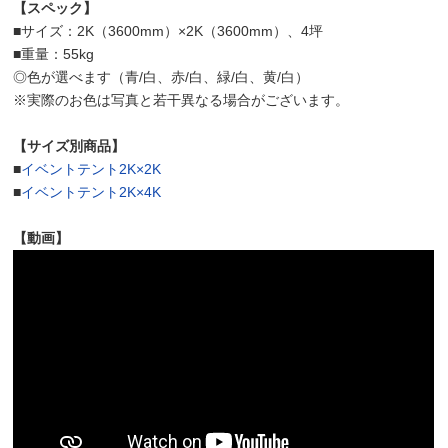
【スペック】
■サイズ：2K（3600mm）×2K（3600mm）、4坪
■重量：55kg
◎色が選べます（青/白、赤/白、緑/白、黄/白）
※実際のお色は写真と若干異なる場合がございます。
【サイズ別商品】
■
イベントテント2K×2K
■
イベントテント2K×4K
【動画】