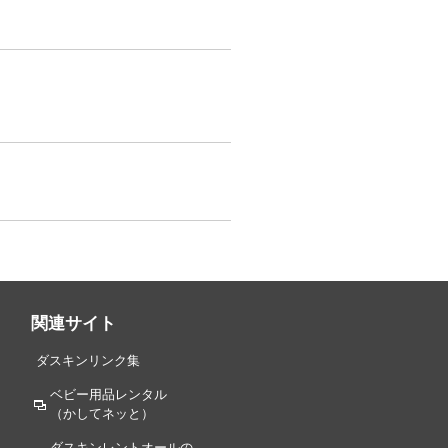
関連サイト
ダスキンリンク集
ベビー用品レンタル
（かしてネッと）
ダスキンレントオールの