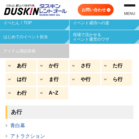
イベント用品レンタル・衛生対策もダスキンレントオール
お問い合わせ
MENU
イベたん！TOP
イベント成功への道
現場で活かせる
はじめてのイベント担当
イベント運営のワザ
アイテム用語辞典
あ行
か行
さ行
た行
は行
ま行
や行
ら行
わ行
A~Z
あ行
青白幕
アトラクション