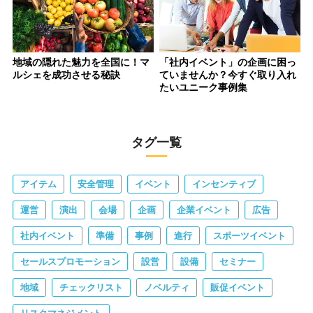
地域の隠れた魅力を全国に！マ
「社内イベント」の企画に困っ
ルシェを成功させる秘訣
ていませんか？今すぐ取り入れ
たいユニーク事例集
タグ一覧
アイテム
安全管理
イベント
インセンティブ
運営
演出
会場
企画
企業イベント
広告
社内イベント
準備
事例
進行
スポーツイベント
セールスプロモーション
設営
設備
セミナー
地域
チェックリスト
ノベルティ
販促イベント