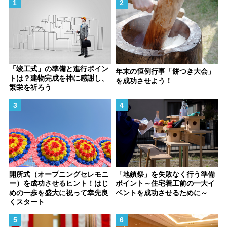
「竣工式」の準備と進行ポイン
年末の恒例行事「餅つき大会」
トは？建物完成を神に感謝し、
を成功させよう！
繁栄を祈ろう
開所式（オープニングセレモニ
「地鎮祭」を失敗なく行う準備
ー）を成功させるヒント！はじ
ポイント～住宅着工前の一大イ
めの一歩を盛大に祝って幸先良
ベントを成功させるために～
くスタート