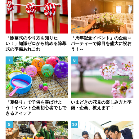
「除幕式のやり方を知りた
「周年記念イベント」の企画～
い！」知識ゼロから始める除幕
パーティーで節目を盛大に祝お
式の準備あれこれ
う！～
「夏祭り」で子供を喜ばせよ
いまどきの花見の楽しみ方と準
う！イベント企画初心者でもで
備・企画、教えます！
きるアイデア