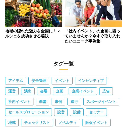
地域の隠れた魅力を全国に！マ
「社内イベント」の企画に困っ
ルシェを成功させる秘訣
ていませんか？今すぐ取り入れ
たいユニーク事例集
タグ一覧
アイテム
安全管理
イベント
インセンティブ
運営
演出
会場
企画
企業イベント
広告
社内イベント
準備
事例
進行
スポーツイベント
セールスプロモーション
設営
設備
セミナー
地域
チェックリスト
ノベルティ
販促イベント