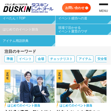
イベント用品レンタル・衛生対策もダスキンレントオール
お問い合わせ
MENU
イベたん！TOP
イベント成功への道
現場で活かせる
はじめてのイベント担当
イベント運営のワザ
アイテム用語辞典
注目の
キーワード
準備
イベント
会場
チェックリスト
アイテム
安全管理
はじめてのイベント担当
はじめてのイベント担当