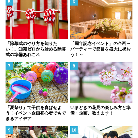
「除幕式のやり方を知りた
「周年記念イベント」の企画～
い！」知識ゼロから始める除幕
パーティーで節目を盛大に祝お
式の準備あれこれ
う！～
「夏祭り」で子供を喜ばせよ
いまどきの花見の楽しみ方と準
う！イベント企画初心者でもで
備・企画、教えます！
きるアイデア