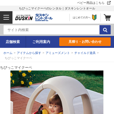
ベビー用品はこちら
ちびっこマイクーペのレンタル｜ダスキンレントオール
はじめての方へ
店舗検索
ご利用案内
見積り・お問い合わせ
ホーム
>
アイテムから探す
>
アミューズメント
>
チャイルド遊具
>
ちびっこマイクーペ
ちびっこマイクーペ