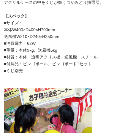
アクリルケースの中をくじが舞うつかみどり抽選器。
【スペック】
■サイズ：
本体W400×D400×H700mm
送風機W210×D240×H250mm
■消費電力：62W
■重量：本体9kg、送風機6kg
■材質：本体・透明アクリス板、送風機・スチール
■付属品：ビンゴボール、ビンゴボード1セット
■くじ別売