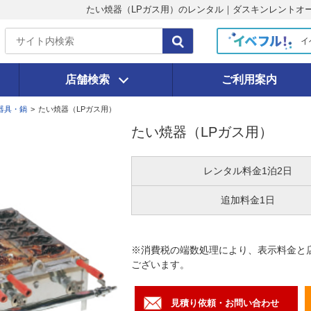
たい焼器（LPガス用）のレンタル｜ダスキンレントオ
イ
店舗検索
ご利用案内
器具・鍋
>
たい焼器（LPガス用）
たい焼器（LPガス用）
レンタル料金
1泊2日
追加料金
1日
※消費税の端数処理により、表示料金と
ございます。