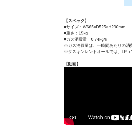
【スペック】
■サイズ：W665×D525×H230mm
■重さ：15kg
■ガス消費量：0.74kg/h
※ガス消費量は、一時間あたりの消
※ダスキンレントオールでは、LP
【動画】