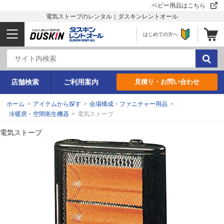
ベビー用品はこちら
電気ストーブのレンタル｜ダスキンレントオール
はじめての方へ
店舗検索
ご利用案内
見積り・お問い合わせ
ホーム
>
アイテムから探す
>
会場構成・ファニチャー用品
>
冷暖房・空間衛生機器
>
電気ストーブ
電気ストーブ