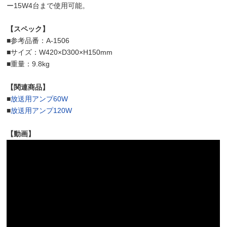
ー15W4台まで使用可能。
【スペック】
■参考品番：A-1506
■サイズ：W420×D300×H150mm
■重量：9.8kg
【関連商品】
■
放送用アンプ60W
■
放送用アンプ120W
【動画】