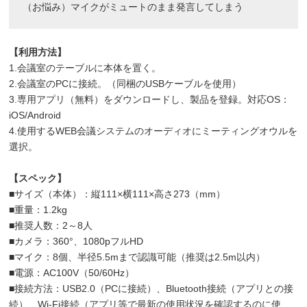
（お悩み）マイクがミュートのまま発言してしまう
【利用方法】
1.会議室のテーブルに本体を置く。
2.会議室のPCに接続。（同梱のUSBケーブルを使用）
3.専用アプリ（無料）をダウンロードし、製品を登録。対応OS：
iOS/Android
4.使用するWEB会議システムのオーディオにミーティングオウルを
選択。
【スペック】
■サイズ（本体）：縦111×横111×高さ273（mm）
■重量：1.2kg
■推奨人数：2～8人
■カメラ：360°、1080pフルHD
■マイク：8個、半径5.5mまで認識可能（推奨は2.5m以内）
■電源：AC100V（50/60Hz）
■接続方法：USB2.0（PCに接続）、Bluetooth接続（アプリとの接
続）、Wi-Fi接続（アプリ等で最新の使用状況を確認するのに使