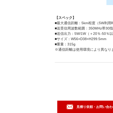
【スペック】
■最大通信距離：5km程度（5W利用
■送受信周波数範囲：350MHz帯30
■送信出力：5W/1W（＋20％-50％
■サイズ：W56×D38×H299.5mm
■重量：315g
※通信距離は使用環境により異なり