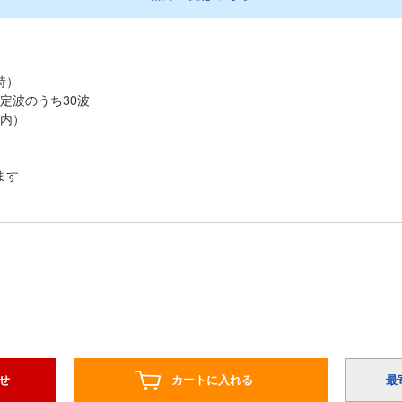
時）
指定波のうち30波
以内）
ます