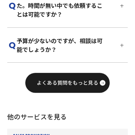
ただき、
た。時間が無い中でも依頼するこ
お客様の意向に沿ったご提案をさせてい
とは可能ですか？
ただきます。
限られた準備時間でも、様々な案件を実
施してきたスタッフがスムーズにサポー
予算が少ないのですが、相談は可
トいたします。
能でしょうか？
優先順位を整理しながら、ご要望に沿っ
た形でご提案いたします。
是非、
ご相談
ください。ご予算に合わせ
たご提案を複数パターン用意いたしま
す。 一部の実務をお客様にご負担いただ
よくある質問をもっと見る
くケースもありますがイベント実施に向
けてサポートいたします。
他のサービスを見る