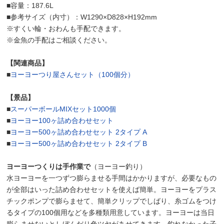
■容量：187.6L
■参考サイズ（内寸）：W1290×D828×H192mm
※すくい輪・おわんも手配できます。
※金魚の手配はご相談ください。
【関連商品】
■
ヨーヨーつり屋さんセット（100個分）
【景品】
■
スーパーボールMIXセット1000個
■
ヨーヨー100ヶ詰め合わせセット
■
ヨーヨー500ヶ詰め合わせセット 2タイプ A
■
ヨーヨー500ヶ詰め合わせセット 2タイプ B
ヨーヨーつくりは手作業で
（ヨーヨー釣り）
水ヨーヨーを一つずつ膨らませる手間はかかりますが、必要なもの
が全部はいった詰め合わせセットを使えば簡単。ヨーヨーをプラス
チックポンプで膨らませて、簡単クリップでしばり、糸ゴムをつけ
るタイプの100個用などを多種類用意しています。ヨーヨーは当日