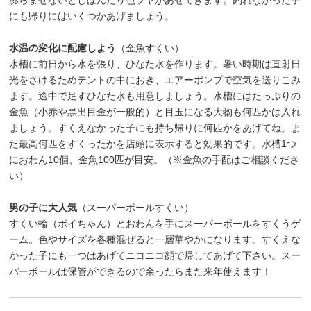
膨らませないとしぼんだり色ツヤがあせてきます。釣れなかった子
にも帰りにはいくつかあげましょう。
水温の変化に配慮しよう
（金魚すくい）
水槽に前日から水を張り、ひなた水を作ります。暑い時期は直射日
光をさけるためテントの中におき、エアーポンプで空気を送りこみ
ます。途中で足すひなた水も用意しましょう。水槽にはたっぷりの
金魚（小赤や黒出目金が一般的）と目玉になる大物も何匹かは入れ
ましょう。すくえなかった子にも持ち帰りに何匹かをあげてね。ま
た最高何匹をすくったかを店頭に表示すると効果的です。水槽1つ
におわん10個、金魚100匹が目安。（※金魚の手配はご相談くださ
い）
男の子に大人気
（スーパーボールすくい）
すくい輪（ポイちゃん）とおわんを手にスーパーボールをすくうゲ
ーム。色やサイズを各種混ぜると一層華やかになります。すくえな
かった子にも一つはあげてニコニコ顔で帰してあげて下さい。スー
パーボールは保管ができるので余ったらまた来年使えます！